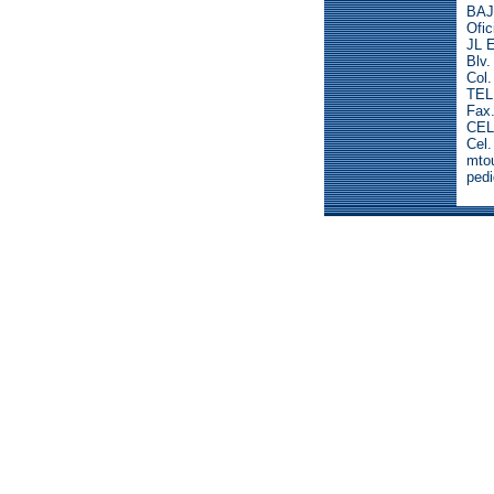
BAJ
Ofic
JL E
Blv.
Col.
TEL
Fax.
CEL
Cel
mto
ped