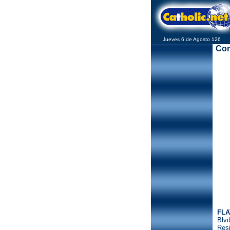
Jueves 6 de Agosto 126
Com
FLA
Blv
Resi