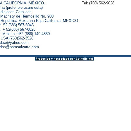
A CALIFORNIA. MÉXICO.
Tel: (760) 562-9028
ina (preferible usare esta)
diciones Catolicas
 Macristy de Hermosillo No. 900
 Republica Mexicana Baja California, MEXICO
:+52 (686) 567-6045
; + 52(686) 567-6025
. Mexico: +52 (686) 149-4830
. USA (760)562-3528
ubia@yahoo.com
idos@parasalvarte.com