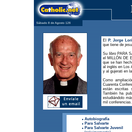
Sábado 8 de Agosto 126
El
P. Jorge Lori
que tiene de jesu
Su libro PARA S
el MILLÓN DE E
que se han hech
al inglés en Los 
y al gujerati en 
Como ampliación
Cuarenta Confere
están escritas
También ha pub
estudiándolo má
mil conferencias.
Autobiografía
Para Salvarte
Para Salvarte Juvenil